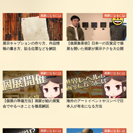
画家になるには
画家になるには
展示キャプションの作り方、作品情
【個展集客術】日本一の百貨店で個
報の書き方、貼る位置などを解説
展を開いた画家が展示テクを大公開
画家になるには
画家になるには
【個展の準備方法】画家が絵の展覧
海外のアートイベントやコンペで日
会でやるべきことを徹底解説
本人が有名になる方法
画家になるには
画家になるには