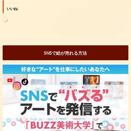
いいね:
読
み
込
み
中…
SNSで絵が売れる方法