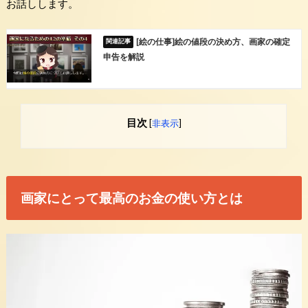
お話しします。
[絵の仕事]絵の値段の決め方、画家の確定
申告を解説
目次
[
非表示
]
画家にとって最高のお金の使い方とは