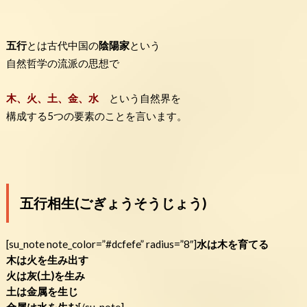
五行
とは古代中国の
陰陽家
という
自然哲学の流派の思想で
木、火、土、金、水
という自然界を
構成する5つの要素のことを言います。
五行相生(ごぎょうそうじょう)
[su_note note_color=”#dcfefe” radius=”8″]
水は木を育てる
木は火を生み出す
火は灰(土)を生み
土は金属を生じ
金属は水を生む
[/su_note]