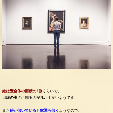
絵は壁全体の面積の1割
くらいで、
目線の高さ
に飾るのが風水上良いようです。
また
絵が傾いていると家運も傾く
ようなので、