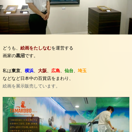
どうも、
絵画をたしなむ
を運営する
画家の
黒沼
です。
私は
東京
、
横浜
、
大阪
、
広島
、
仙台
、
埼玉
などなど日本中の百貨店をまわり、
絵画を展示販売しています。