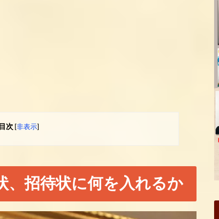
。
目次
[
非表示
]
状、招待状に何を入れるか