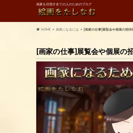
画家を目指す全ての人のためのブログ
HOME
画家になるには
[画家の仕事]展覧会や個展の招
[画家の仕事]展覧会や個展の