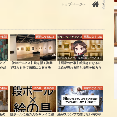
トップページへ
のお話
画家になるには
画家になるには
クプ
【絵×ビジネス】絵を描く副業
【画家の仕事】絵描きになるに
作品
で収入を得て画家になる方法
は絵が売れる時と場所を知ろう
のお話
絵の具、道具の話
画家になるには
術の
段ボールに絵の具をキレイに塗
絵がスランプで描けない時やや