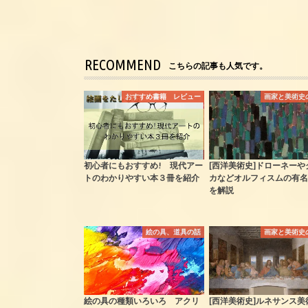
RECOMMEND
こちらの記事も人気です。
おすすめ書籍 レビュー
画家と美術史
初心者にもおすすめ! 現代アー
[西洋美術史]ドローネーや
トのわかりやすい本３冊を紹介
カなどオルフィスムの有名
を解説
絵の具、道具の話
画家と美術史
絵の具の種類いろいろ アクリ
[西洋美術史]ルネサンス美