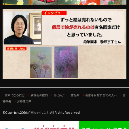
画家になるには
展覧会の案内
自己紹介
作品集
画家を目指す全ての人へ
会
社概要
お客様の声
©Copyright2026
絵画をたしなむ
.All Rights Reserved.