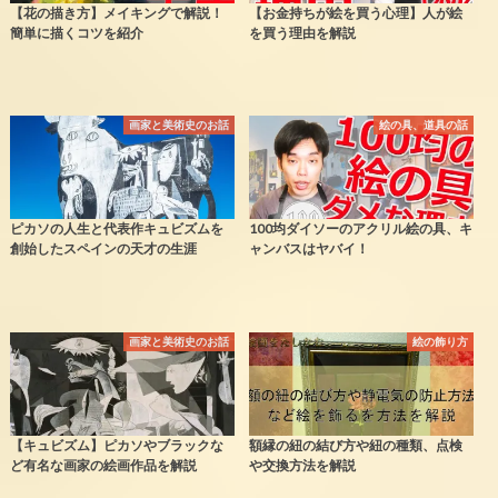
【花の描き方】メイキングで解説！
【お金持ちが絵を買う心理】人が絵
簡単に描くコツを紹介
を買う理由を解説
画家と美術史のお話
絵の具、道具の話
ピカソの人生と代表作キュビズムを
100均ダイソーのアクリル絵の具、キ
創始したスペインの天才の生涯
ャンバスはヤバイ！
画家と美術史のお話
絵の飾り方
【キュビズム】ピカソやブラックな
額縁の紐の結び方や紐の種類、点検
ど有名な画家の絵画作品を解説
や交換方法を解説