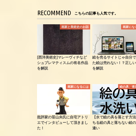
RECOMMEND
こちらの記事も人気です。
画家と美術史のお話
画家にな
[西洋美術史]マレーヴィチなど
絵を売るサイトじゃ自分で
シュプレマティスムの有名作品
た絵は売れない！？正しい
を解説
を解説
画家になるには
絵の具、道
批評家の笹山央氏に自宅アトリ
【水で絵の具を落とす方法
エでインタビューして頂きまし
ちる絵の具と落ちない絵の
た！
違い