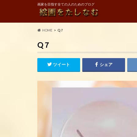
画家を目指す全ての人のためのブログ
HOME
Q７
Q７
ツイート
シェア