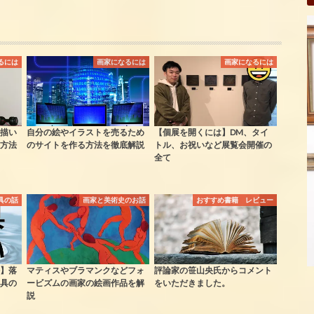
るには
画家になるには
画家になるには
描い
自分の絵やイラストを売るため
【個展を開くには】DM、タイ
方法
のサイトを作る方法を徹底解説
トル、お祝いなど展覧会開催の
全て
具の話
画家と美術史のお話
おすすめ書籍 レビュー
】落
マティスやブラマンクなどフォ
評論家の笹山央氏からコメント
具の
ービズムの画家の絵画作品を解
をいただきました。
説