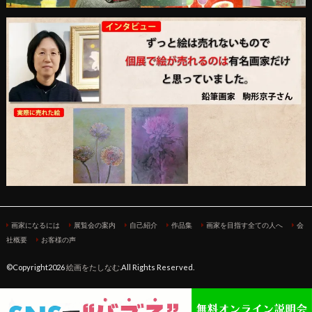
画家になるには
展覧会の案内
自己紹介
作品集
画家を目指す全ての人へ
会
社概要
お客様の声
©Copyright2026
絵画をたしなむ
.All Rights Reserved.