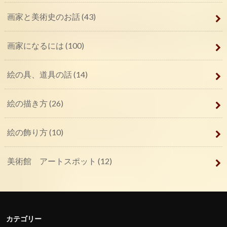
画家と美術史のお話
(43)
画家になるには
(100)
絵の具、道具の話
(14)
絵の描き方
(26)
絵の飾り方
(10)
美術館 アートスポット
(12)
カテゴリー