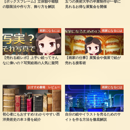
【ボックスフレーム】立体額や箱額
五つの美術大学の卒業制作が一挙に
の額装法や作り方、飾り方を解説
見れるお得な展覧会を開催
画家になるには
画家になるには
【売れる絵レポ】上手い絵ってそん
【画家の仕事】展覧会や個展で絵が
なに偉いの？写実絵画の人気に疑問
売れる接客術
おすすめ書籍 レビュー
画家になるには
初心者にもおすすめ!わかりやすい西
自分の絵やイラストを売るためのサ
洋美術史の本３冊を紹介
イトを作る方法を徹底解説