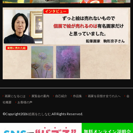
画家になるには
展覧会の案内
自己紹介
作品集
画家を目指す全ての人へ
会
社概要
お客様の声
©Copyright2026
絵画をたしなむ
.All Rights Reserved.