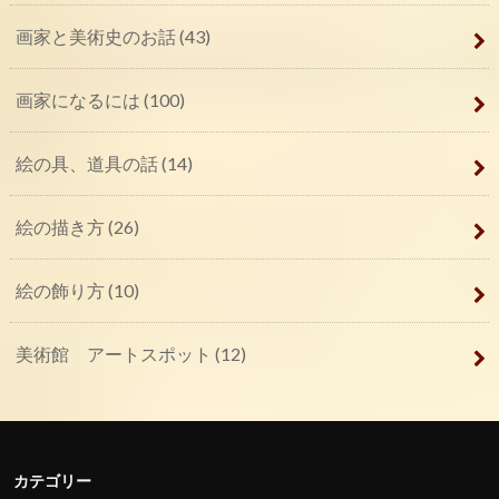
画家と美術史のお話
(43)
画家になるには
(100)
絵の具、道具の話
(14)
絵の描き方
(26)
絵の飾り方
(10)
美術館 アートスポット
(12)
カテゴリー