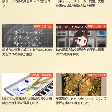
段ボールに絵の具をキレイに塗るコ
【ギャラリーストーカー問題】女性
ツ
作家のお悩み解決方法を解説
画家になるには
画家になるには
絵描きの仕事で成功するための3つの
絵の展示方法や展覧会で必要な画家
力をプロの画家が解説
の7つ道具を解説
絵の具、道具の話
画家になるには
[おすすめ画材紹介]水彩絵の具や水彩
卒業制作「premodernism」について
紙など水彩画の道具を紹介
批評を書いて頂きました