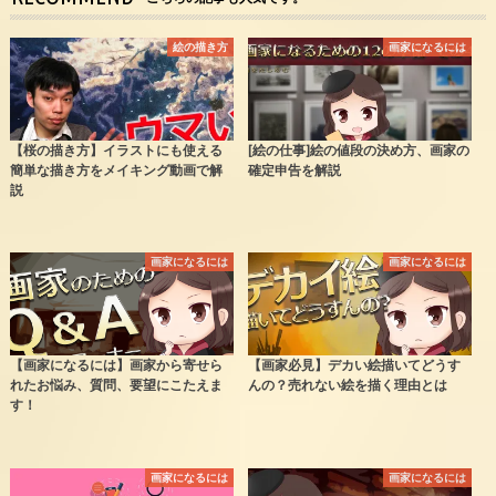
絵の描き方
画家になるには
【桜の描き方】イラストにも使える
[絵の仕事]絵の値段の決め方、画家の
簡単な描き方をメイキング動画で解
確定申告を解説
説
画家になるには
画家になるには
【画家になるには】画家から寄せら
【画家必見】デカい絵描いてどうす
れたお悩み、質問、要望にこたえま
んの？売れない絵を描く理由とは
す！
画家になるには
画家になるには