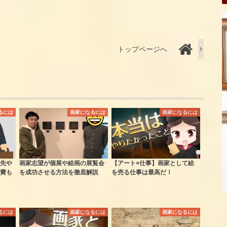
トップページへ
るには
画家になるには
画家になるには
先や
画家志望が個展や絵画の展覧会
【アート×仕事】画家として絵
費も
を成功させる方法を徹底解説
を売る仕事は最高だ！
るには
画家になるには
画家になるには