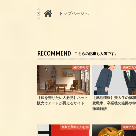
トップページへ
RECOMMEND
こちらの記事も人気です。
絵の飾り方
画家にな
【絵を売りたい人必見】ネット
【就活情報】美大生の就職
販売でアートが買えるサイト
就職率、卒業後の進路や学
徹底解説
画家と美術史のお話
画家にな