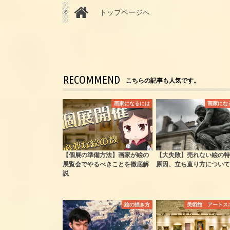
トップページへ
RECOMMEND
こちらの記事も人気です。
画家になるには
画家にな
【個展の準備方法】画家が絵の
【大失敗】売れない絵の特
展覧会でやるべきことを徹底解
原因、立ち直り方について
説
絵の描き方
美術館 アートス