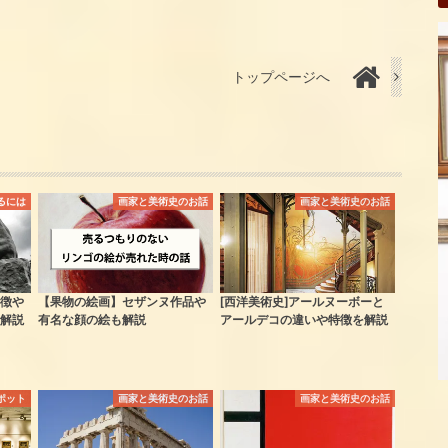
トップページへ
るには
画家と美術史のお話
画家と美術史のお話
徴や
【果物の絵画】セザンヌ作品や
[西洋美術史]アールヌーボーと
解説
有名な顔の絵も解説
アールデコの違いや特徴を解説
ポット
画家と美術史のお話
画家と美術史のお話