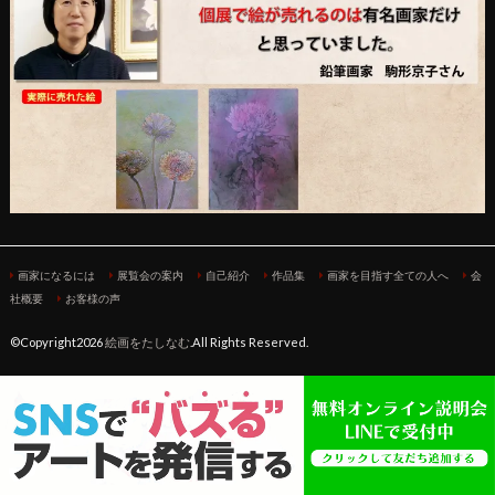
画家になるには
展覧会の案内
自己紹介
作品集
画家を目指す全ての人へ
会
社概要
お客様の声
©Copyright2026
絵画をたしなむ
.All Rights Reserved.