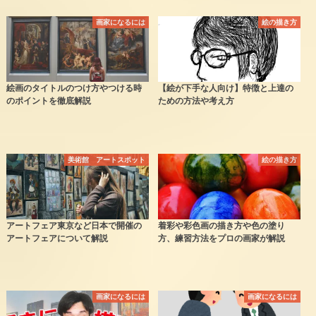
画家になるには
絵の描き方
絵画のタイトルのつけ方やつける時
【絵が下手な人向け】特徴と上達の
のポイントを徹底解説
ための方法や考え方
美術館 アートスポット
絵の描き方
アートフェア東京など日本で開催の
着彩や彩色画の描き方や色の塗り
アートフェアについて解説
方、練習方法をプロの画家が解説
画家になるには
画家になるには