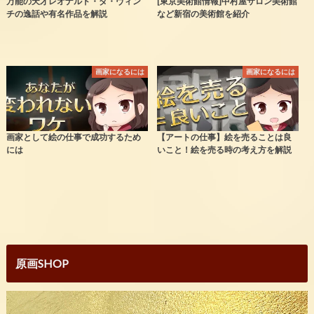
万能の天才レオナルド・ダ・ヴィン
[東京美術館情報]中村屋サロン美術館
チの逸話や有名作品を解説
など新宿の美術館を紹介
画家になるには
画家になるには
画家として絵の仕事で成功するため
【アートの仕事】絵を売ることは良
には
いこと！絵を売る時の考え方を解説
原画SHOP