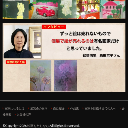
画家になるには
展覧会の案内
自己紹介
作品集
画家を目指す全ての人へ
会
社概要
お客様の声
©Copyright2026
絵画をたしなむ
.All Rights Reserved.