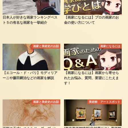
日本人が好きな画家ランキングベス
【画家になるには】プロの画家のお
ト５の有名な画家を一挙紹介
金の使い方について
画家と美術史のお話
画家になるには
【エコール・ド・パリ】モディリア
【画家になるには】画家から寄せら
ーニや藤田嗣治などの画家を解説
れたお悩み、質問、要望にこたえま
す！
画家と美術史のお話
美術館 アートスポット