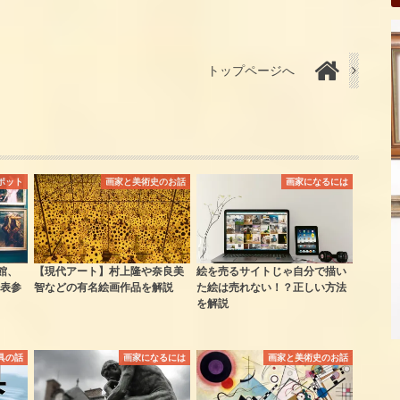
トップページへ
ポット
画家と美術史のお話
画家になるには
館、
【現代アート】村上隆や奈良美
絵を売るサイトじゃ自分で描い
表参
智などの有名絵画作品を解説
た絵は売れない！？正しい方法
を解説
具の話
画家になるには
画家と美術史のお話