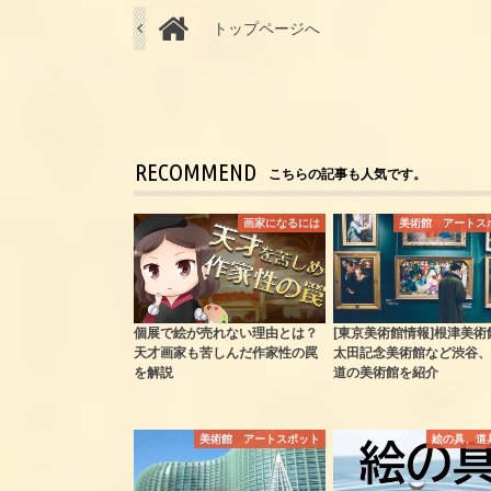
トップページへ
RECOMMEND
こちらの記事も人気です。
画家になるには
美術館 アートス
個展で絵が売れない理由とは？
[東京美術館情報]根津美術
天才画家も苦しんだ作家性の罠
太田記念美術館など渋谷、
を解説
道の美術館を紹介
美術館 アートスポット
絵の具、道