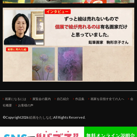
画家になるには
展覧会の案内
自己紹介
作品集
画家を目指す全ての人へ
会
社概要
お客様の声
©Copyright2026
絵画をたしなむ
.All Rights Reserved.