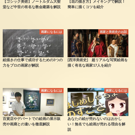
【ゴシック美術】ノートルダム大聖
【花の描き方】メイキングで解説！
堂など中世の有名な教会建築を解説
簡単に描くコツを紹介
画家になるには
画家と美術史のお話
絵描きの仕事で成功するための3つの
[西洋美術史] 超リアルな写実絵画を
力をプロの画家が解説
描く有名な画家17人を紹介
画家になるには
画家になるには
百貨店やデパートでの絵画の展示販
あなたの絵が売れないのはおかし
売や画廊との違いを徹底解説
い！無名でも絵画が売れる理由を解
説