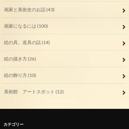
画家と美術史のお話
(43)
画家になるには
(100)
絵の具、道具の話
(14)
絵の描き方
(26)
絵の飾り方
(10)
美術館 アートスポット
(12)
カテゴリー