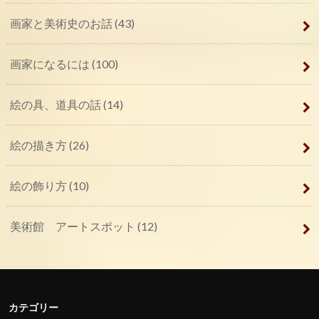
画家と美術史のお話
(43)
画家になるには
(100)
絵の具、道具の話
(14)
絵の描き方
(26)
絵の飾り方
(10)
美術館 アートスポット
(12)
カテゴリー