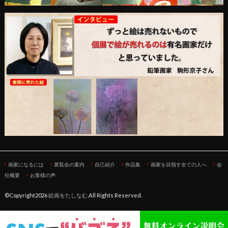
画家になるには
展覧会の案内
自己紹介
作品集
画家を目指す全ての人へ
会
社概要
お客様の声
©Copyright2026
絵画をたしなむ
.All Rights Reserved.