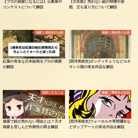
【プロの画家になるには】公募展や
【大失敗】売れない絵の特徴や原
コンテストについて解説
因、立ち直り方について解説
画家と美術史のお話
画家と美術史のお話
紅葉の有名な日本絵画をプロの画家
[西洋美術史]ボッティチェリなどルネ
が解説
サンス期の有名作品を解説
画家になるには
画家と美術史のお話
個展で絵が売れない理由とは？天才
[西洋美術史]ウォーホルや草間彌生な
画家も苦しんだ作家性の罠を解説
どポップアートの有名作品を解説