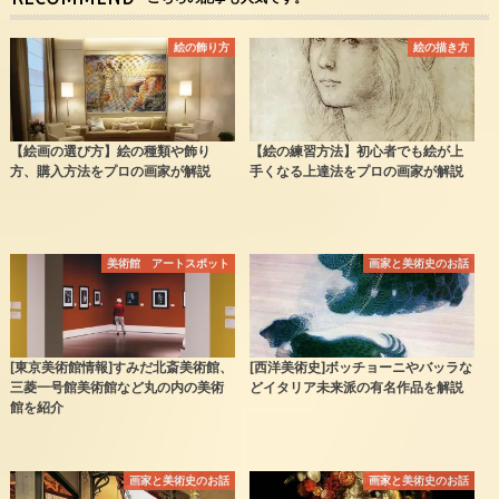
絵の飾り方
絵の描き方
【絵画の選び方】絵の種類や飾り
【絵の練習方法】初心者でも絵が上
方、購入方法をプロの画家が解説
手くなる上達法をプロの画家が解説
美術館 アートスポット
画家と美術史のお話
[東京美術館情報]すみだ北斎美術館、
[西洋美術史]ボッチョーニやバッラな
三菱一号館美術館など丸の内の美術
どイタリア未来派の有名作品を解説
館を紹介
画家と美術史のお話
画家と美術史のお話