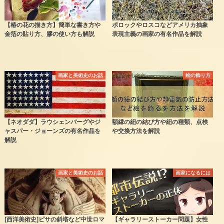
【椿の花の描き方】簡単な書き方や
ポロックやロスコなどアメリカ抽象
金箔の貼り方、膠の使い方も解説
表現主義の画家の有名作品を解説
画家と美術史のお話
絵の飾り方
【ネオダダ】ラウシェンバーグやジ
額縁の紐の結び方や紐の種類、点検
ャスパー・ジョーンズの有名作品を
や交換方法を解説
解説
画家と美術史のお話
画家になるには
[西洋美術史]ピサの斜塔など中世ロマ
【ギャラリーストーカー問題】女性