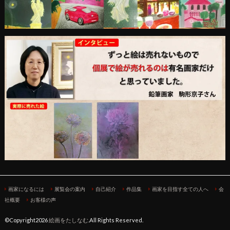
画家になるには
展覧会の案内
自己紹介
作品集
画家を目指す全ての人へ
会
社概要
お客様の声
©Copyright2026
絵画をたしなむ
.All Rights Reserved.