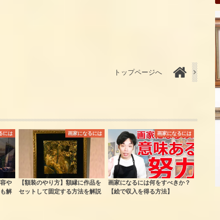
トップページへ
るには
画家になるには
画家になるには
容や
【額装のやり方】額縁に作品を
画家になるには何をすべきか？
も解
セットして固定する方法を解説
【絵で収入を得る方法】