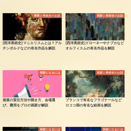
画家と美術史のお話
画家と美術史のお話
[西洋美術史] マニエリスムとは？アル
[西洋美術史]ドローネーやクプカなど
チンボルドなどの有名作品を解説
オルフィスムの有名作品を解説
画家になるには
画家と美術史のお話
個展の宣伝方法や開き方、会場選
ブランコで有名なフラゴナールなど
び、費用をプロの画家が解説
ロココ期の有名な絵画を解説
画家になるには
画家になるには