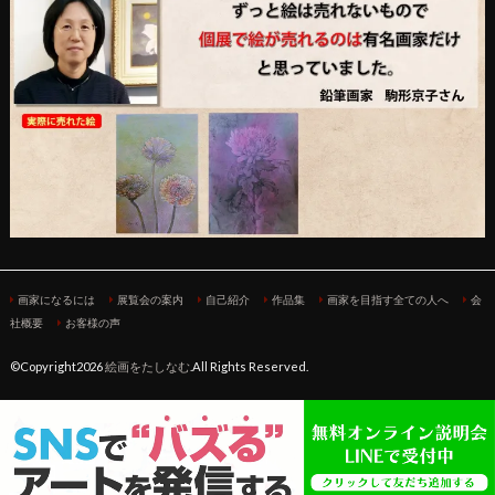
画家になるには
展覧会の案内
自己紹介
作品集
画家を目指す全ての人へ
会
社概要
お客様の声
©Copyright2026
絵画をたしなむ
.All Rights Reserved.