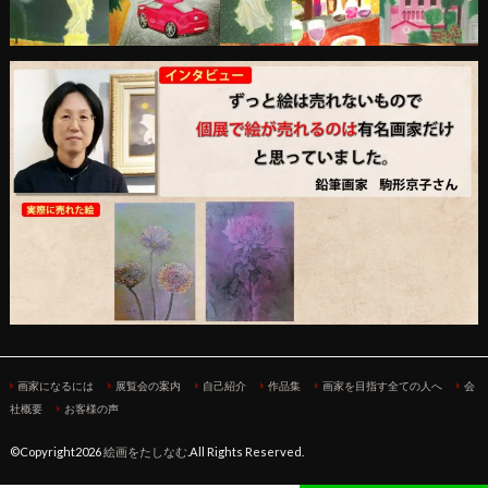
画家になるには
展覧会の案内
自己紹介
作品集
画家を目指す全ての人へ
会
社概要
お客様の声
©Copyright2026
絵画をたしなむ
.All Rights Reserved.