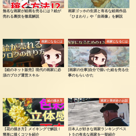
無名な画家が絵画を売るには？絵が
画家ゴッホの生涯と有名な絵画作品
売れる裏技を徹底解説
「ひまわり」や「自画像」を解説
画家になるには
画家になるには
【絵のネット販売】現代の画家に必
[画家の仕事]自分で描いた絵を売る仕
須のブログ運営スキル
事のもらいかた
絵の描き方
画家と美術史のお話
【花の描き方】メイキングで解説！
日本人が好きな画家ランキングベス
簡単に描くコツを紹介
ト５の有名な画家を一挙紹介