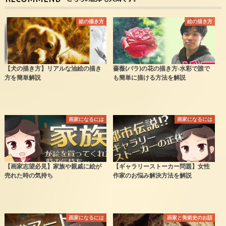
絵の描き方
絵の描き方
【犬の描き方】リアルな油絵の描き
薔薇(バラ)の花の描き方‐水彩で誰で
方を簡単解説
も簡単に描ける方法を解説
画家になるには
画家になるには
【画家志望必見】家族や親戚に絵が
【ギャラリーストーカー問題】女性
売れた時の気持ち
作家のお悩み解決方法を解説
画家になるには
画家と美術史のお話