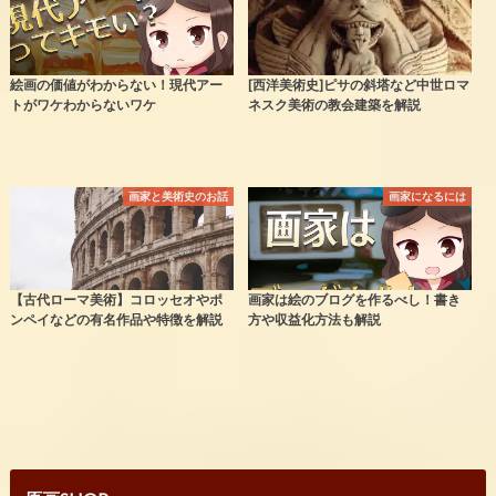
絵画の価値がわからない！現代アー
[西洋美術史]ピサの斜塔など中世ロマ
トがワケわからないワケ
ネスク美術の教会建築を解説
画家と美術史のお話
画家になるには
【古代ローマ美術】コロッセオやポ
画家は絵のブログを作るべし！書き
ンペイなどの有名作品や特徴を解説
方や収益化方法も解説