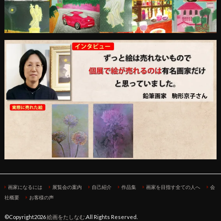
画家になるには
展覧会の案内
自己紹介
作品集
画家を目指す全ての人へ
会
社概要
お客様の声
©Copyright2026
絵画をたしなむ
.All Rights Reserved.