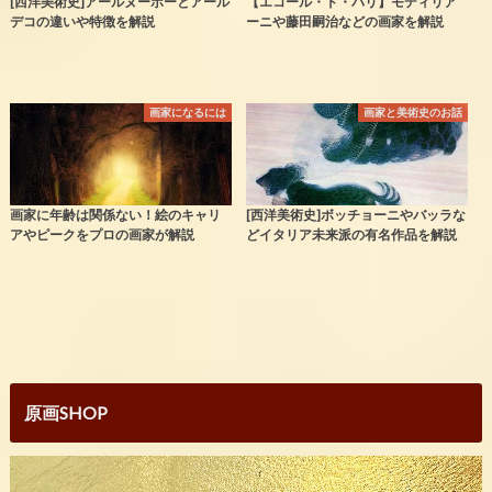
[西洋美術史]アールヌーボーとアール
【エコール・ド・パリ】モディリア
デコの違いや特徴を解説
ーニや藤田嗣治などの画家を解説
画家になるには
画家と美術史のお話
画家に年齢は関係ない！絵のキャリ
[西洋美術史]ボッチョーニやバッラな
アやピークをプロの画家が解説
どイタリア未来派の有名作品を解説
原画SHOP