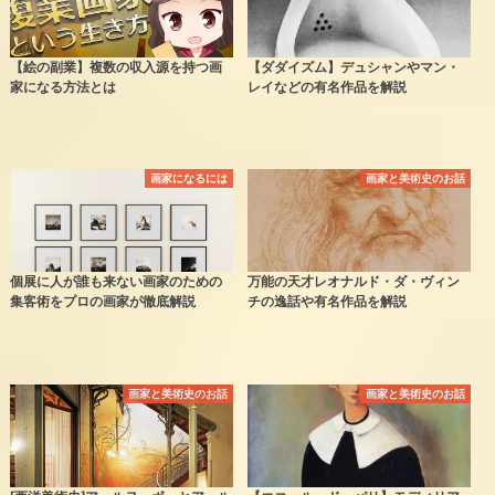
【絵の副業】複数の収入源を持つ画
【ダダイズム】デュシャンやマン・
家になる方法とは
レイなどの有名作品を解説
画家になるには
画家と美術史のお話
個展に人が誰も来ない画家のための
万能の天才レオナルド・ダ・ヴィン
集客術をプロの画家が徹底解説
チの逸話や有名作品を解説
画家と美術史のお話
画家と美術史のお話