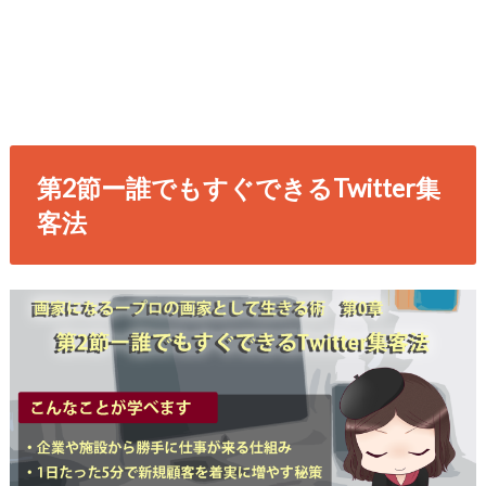
第2節ー誰でもすぐできるTwitter集
客法