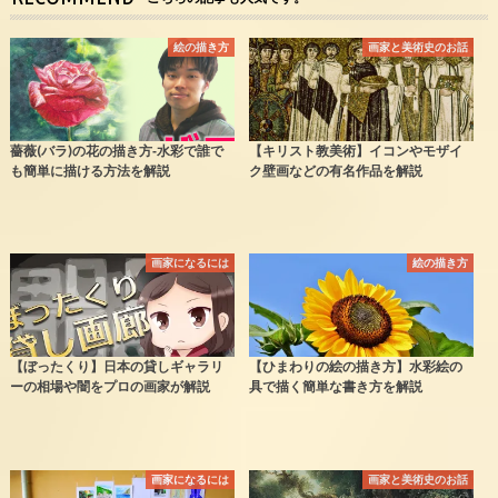
絵の描き方
画家と美術史のお話
薔薇(バラ)の花の描き方‐水彩で誰で
【キリスト教美術】イコンやモザイ
も簡単に描ける方法を解説
ク壁画などの有名作品を解説
画家になるには
絵の描き方
【ぼったくり】日本の貸しギャラリ
【ひまわりの絵の描き方】水彩絵の
ーの相場や闇をプロの画家が解説
具で描く簡単な書き方を解説
画家になるには
画家と美術史のお話