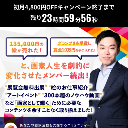
初月4,800円OFFキャンペーン終了まで
23
59
54
残り
時間
分
秒