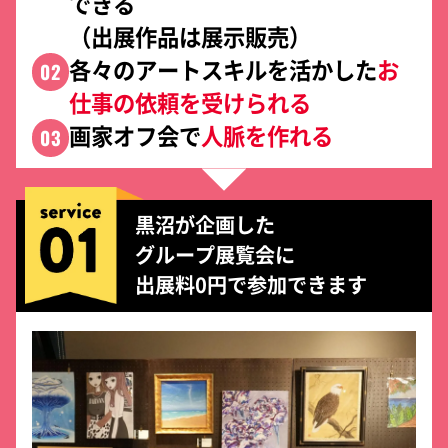
できる
（出展作品は展示販売）
各々のアートスキルを活かした
お
02
仕事の依頼を受けられる
画家オフ会で
人脈を作れる
03
黒沼が企画した
グループ展覧会に
出展料0円で参加できます