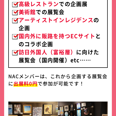
高級レストラン
での企画展
美術館
での展覧会
アーティストインレジデンス
の
企画
国内外に販路を持つECサイト
と
のコラボ企画
訪日外国人（富裕層）
に向けた
展覧会（国内開催）etc……
NACメンバーは、これから企画する展覧会
に
出展料0円
で参加が可能です！