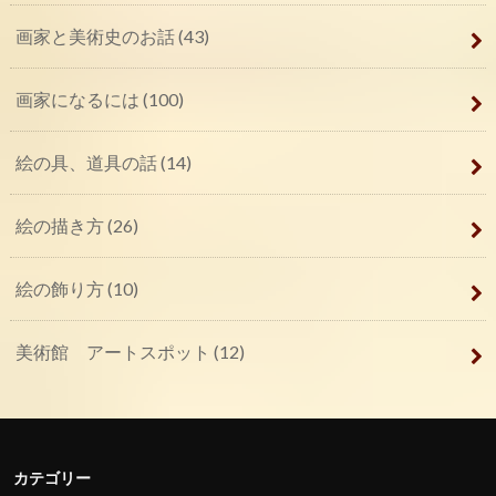
画家と美術史のお話
(43)
画家になるには
(100)
絵の具、道具の話
(14)
絵の描き方
(26)
絵の飾り方
(10)
美術館 アートスポット
(12)
カテゴリー