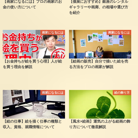
【画家になるには】プロの画家のお
【個展におすすめ】銀座のレンタル
金の使い方について
ギャラリーや画廊、の相場や選び方
を紹介
画家になるには
画家になるには
【お金持ちが絵を買う心理】人が絵
【絵画の販売】自分で描いた絵を売
を買う理由を解説
る方法をプロの画家が解説
画家になるには
絵の飾り方
【絵の仕事】絵を描く仕事の種類と
【風水×絵画】運気の上がる絵画の飾
収入、資格、就職情報について
り方について徹底解説