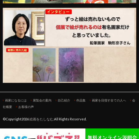
画家になるには
展覧会の案内
自己紹介
作品集
画家を目指す全ての人へ
会
社概要
お客様の声
©Copyright2026
絵画をたしなむ
.All Rights Reserved.